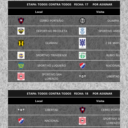
ETAPA: TODOS CONTRA TODOS FECHA: 17 POR ASIGNAR
Local
Visita
CERRO PORTEÑO
OLIMPIA
DEPORTIVO RECOLETA
SPORTIVO AMELIANO
GUARANI
2 DE MAYO
SPORTIVO TRINIDENSE
RUBIO ÑU
SPORTIVO LUQUEÑO
NACIONAL
SPORTIVO SAN
LIBERTAD
LORENZO
ETAPA: TODOS CONTRA TODOS FECHA: 18 POR ASIGNAR
Local
Visita
LIBERTAD
CERRO PORTEÑO
SPORTIVO SAN
NACIONAL
LORENZO