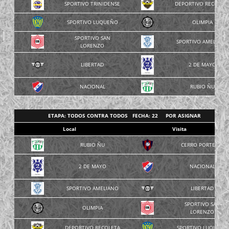
SPORTIVO TRINIDENSE
DEPORTIVO RECOLET
SPORTIVO LUQUEÑO
OLIMPIA
SPORTIVO SAN
SPORTIVO AMELIANO
LORENZO
LIBERTAD
2 DE MAYO
NACIONAL
RUBIO ÑU
ETAPA: TODOS CONTRA TODOS FECHA: 22 POR ASIGNAR
Local
Visita
RUBIO ÑU
CERRO PORTEÑO
2 DE MAYO
NACIONAL
SPORTIVO AMELIANO
LIBERTAD
SPORTIVO SAN
OLIMPIA
LORENZO
DEPORTIVO RECOLETA
SPORTIVO LUQUEÑO