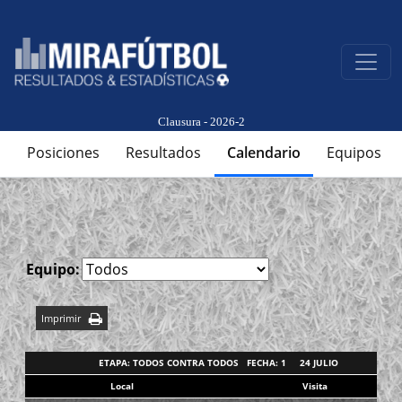
Clausura - 2026-2
Posiciones
Resultados
Calendario
Equipos
Equipo:
Imprimir
ETAPA: TODOS CONTRA TODOS FECHA: 1 24 JULIO
Local
Visita