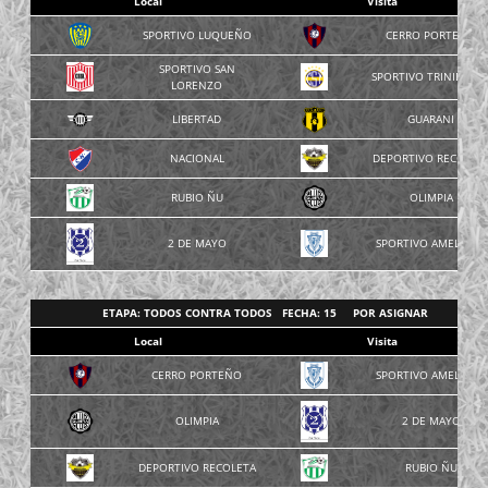
Local
Visita
SPORTIVO LUQUEÑO
CERRO PORTEÑO
SPORTIVO SAN
SPORTIVO TRINIDENS
LORENZO
LIBERTAD
GUARANI
NACIONAL
DEPORTIVO RECOLET
RUBIO ÑU
OLIMPIA
2 DE MAYO
SPORTIVO AMELIANO
ETAPA: TODOS CONTRA TODOS FECHA: 15 POR ASIGNAR
Local
Visita
CERRO PORTEÑO
SPORTIVO AMELIANO
OLIMPIA
2 DE MAYO
DEPORTIVO RECOLETA
RUBIO ÑU