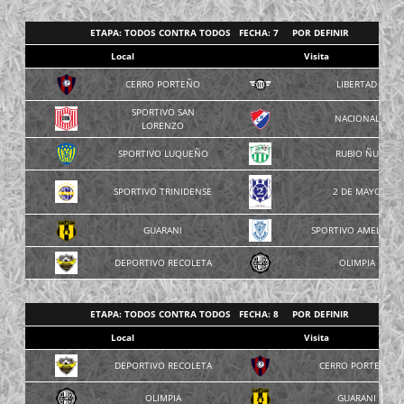
ETAPA: TODOS CONTRA TODOS FECHA: 7 POR DEFINIR
Local
Visita
CERRO PORTEÑO
LIBERTAD
SPORTIVO SAN
NACIONAL
LORENZO
SPORTIVO LUQUEÑO
RUBIO ÑU
SPORTIVO TRINIDENSE
2 DE MAYO
GUARANI
SPORTIVO AMELIANO
DEPORTIVO RECOLETA
OLIMPIA
ETAPA: TODOS CONTRA TODOS FECHA: 8 POR DEFINIR
Local
Visita
DEPORTIVO RECOLETA
CERRO PORTEÑO
OLIMPIA
GUARANI