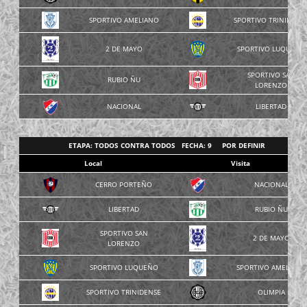
SPORTIVO AMELIANO
SPORTIVO TRINIDENS
2 DE MAYO
SPORTIVO LUQUEÑO
SPORTIVO SAN
RUBIO ÑU
LORENZO
NACIONAL
LIBERTAD
ETAPA: TODOS CONTRA TODOS FECHA: 9 POR DEFINIR
Local
Visita
CERRO PORTEÑO
NACIONAL
LIBERTAD
RUBIO ÑU
SPORTIVO SAN
2 DE MAYO
LORENZO
SPORTIVO LUQUEÑO
SPORTIVO AMELIANO
SPORTIVO TRINIDENSE
OLIMPIA