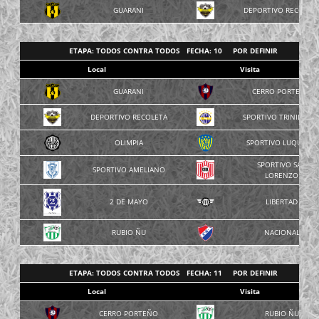
GUARANI
DEPORTIVO RECOLET
ETAPA: TODOS CONTRA TODOS FECHA: 10 POR DEFINIR
Local
Visita
GUARANI
CERRO PORTEÑO
DEPORTIVO RECOLETA
SPORTIVO TRINIDENS
OLIMPIA
SPORTIVO LUQUEÑO
SPORTIVO SAN
SPORTIVO AMELIANO
LORENZO
2 DE MAYO
LIBERTAD
RUBIO ÑU
NACIONAL
ETAPA: TODOS CONTRA TODOS FECHA: 11 POR DEFINIR
Local
Visita
CERRO PORTEÑO
RUBIO ÑU