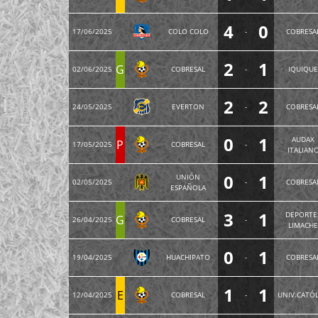
4
0
17/06/2025
COLO COLO
-
COBRESA
2
1
G
02/06/2025
COBRESAL
-
IQUIQU
2
2
24/05/2025
EVERTON
-
COBRESA
0
1
AUDAX
P
17/05/2025
COBRESAL
-
ITALIAN
0
1
UNIÓN
02/05/2025
-
COBRESA
ESPAÑOLA
3
1
DEPORTE
G
26/04/2025
COBRESAL
-
LIMACH
0
1
19/04/2025
HUACHIPATO
-
COBRESA
1
1
E
12/04/2025
COBRESAL
-
UNIV.CATÓL