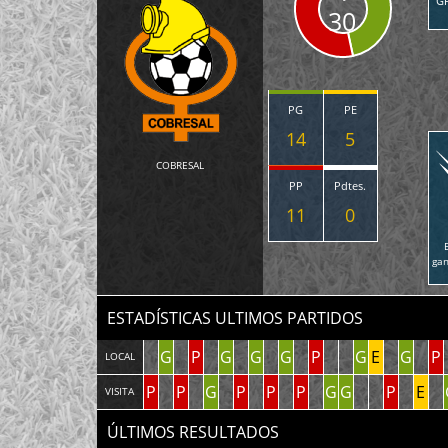
G
30
PG
PE
14
5
COBRESAL
PP
Pdtes.
11
0
ga
ESTADÍSTICAS ULTIMOS PARTIDOS
G
P
G
G
G
P
G
E
G
P
LOCAL
P
P
G
P
P
P
G
G
P
E
VISITA
ÚLTIMOS RESULTADOS