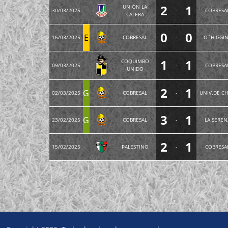
2
1
UNIÓN LA
30/03/2025
-
COBRESA
CALERA
0
0
E
16/03/2025
COBRESAL
-
O´HIGGI
1
1
COQUIMBO
09/03/2025
-
COBRESA
UNIDO
2
1
G
02/03/2025
COBRESAL
-
UNIV.DE CH
3
1
G
23/02/2025
COBRESAL
-
LA SEREN
2
1
15/02/2025
PALESTINO
-
COBRESA