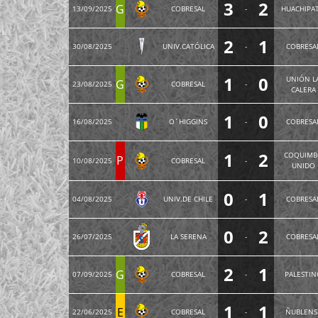
3
2
G
13/09/2025
COBRESAL
-
HUACHIPA
2
1
30/08/2025
UNIV.CATÓLICA
-
COBRESA
1
0
UNIÓN L
G
23/08/2025
COBRESAL
-
CALERA
1
0
16/08/2025
O´HIGGINS
-
COBRESA
1
2
COQUIMB
P
10/08/2025
COBRESAL
-
UNIDO
0
1
04/08/2025
UNIV.DE CHILE
-
COBRESA
0
2
26/07/2025
LA SERENA
-
COBRESA
2
1
G
07/09/2025
COBRESAL
-
PALESTIN
1
1
E
22/06/2025
COBRESAL
-
ÑUBLENS