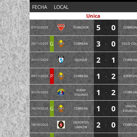
FECHA
LOCAL
Unica
5
0
07/12/2025
ÑUBLENSE
-
COBRESA
3
0
G
28/11/2025
COBRESAL
-
COLO CO
2
1
21/11/2025
IQUIQUE
-
COBRESA
1
2
P
09/11/2025
COBRESAL
-
EVERTO
1
2
AUDAX
31/10/2025
-
COBRESA
ITALIANO
1
0
UNIÓN
G
26/10/2025
COBRESAL
-
ESPAÑOL
2
0
DEPORTES
18/10/2025
-
COBRESA
LIMACHE