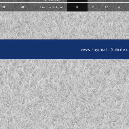
020
MLS
Cuartos de Final
8
23
12
4
www.suymi.cl -
Solicite 