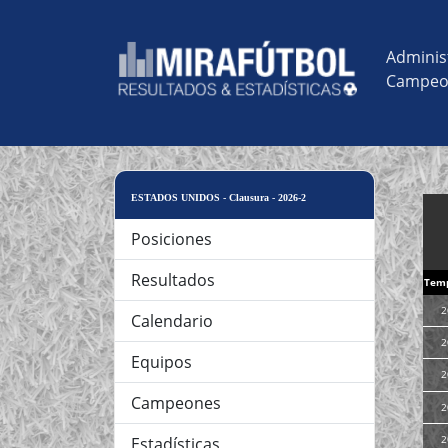
Adminis
Campeo
ESTADOS UNIDOS - Clausura - 2026-2
Posiciones
Resultados
Tem
2
Calendario
2
Equipos
2
Campeones
2
2
Estadísticas