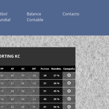
tbol
Balance
Contacto
ndial
Contable
RTING KC
PP
GF
GC
DIF
Puntos
Rendim.
Campaña
20
46
70
-24
28
27 %
19
51
66
-15
31
30 %
15
54
54
0
51
45 %
16
42
54
-12
40
39 %
11
62
43
19
61
56 %