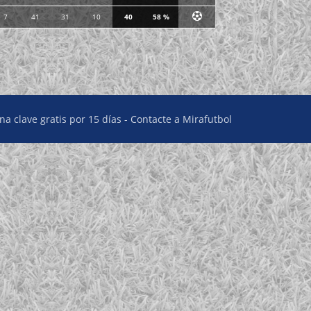
7
41
31
10
40
58 %
una clave gratis por 15 días
-
Contacte a Mirafutbol