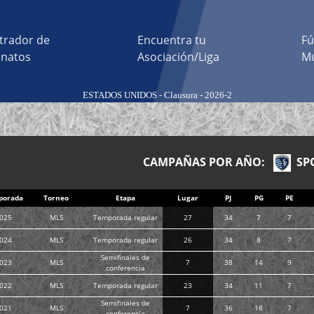
trador de
Encuentra tu
Fú
natos
Asociación/Liga
Mu
ESTADOS UNIDOS - Clausura - 2026-2
CAMPAÑAS POR AÑO:
SPO
porada
Torneo
Etapa
Lugar
PJ
PG
PE
025
MLS
Temporada regular
27
34
7
7
024
MLS
Temporada regular
26
34
8
7
Semifinales de
023
MLS
7
38
14
9
conferencia
022
MLS
Temporada regular
23
34
11
7
Semifinales de
021
MLS
7
36
18
7
conferencia