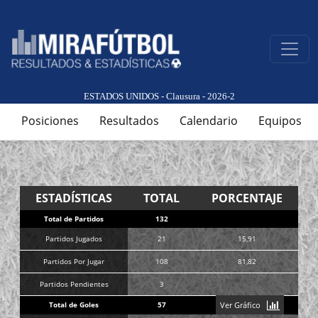
ESTADOS UNIDOS - Clausura - 2026-2
Posiciones
Resultados
Calendario
Equipos
ESTADÍSTICAS
TOTAL
PORCENTAJE
Total de Partidos
132
Partidos Jugados
21
15,91
Partidos Por Jugar
108
81,82
Partidos Pendientes
3
Total de Goles
57
Ver Gráfico