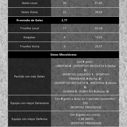
Goles Local
35
61,40
Goles Visita
22
38,60
Promedio de Goles
2,71
Triunfos Local
11
52,38
Empates
4
19,05
Triunfos Visita
6
28,57
Datos Misceláneos
Con
5
goles:
- LIBERTAD
4
- DEPORTIVO RECOLETA
1
(fecha:
2
)
- SPORTIVO LUQUEÑO
1
- SPORTIVO
Partido con más Goles
TRINIDENSE
4
(fecha:
2
)
- DEPORTIVO RECOLETA
3
- NACIONAL
2
(fecha:
3
)
- OLIMPIA
5
- RUBIO ÑU
0
(fecha:
3
)
Con
9
goles a favor en 3 partidos (promedio:
Equipo con mejor Delantera
3,0)
- SPORTIVO TRINIDENSE
Con
2
goles en contra:
Equipo con mejor Defensa
- 2 DE MAYO
- SPORTIVO TRINIDENSE