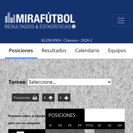
ALEMANIA - Clausura - 2026-2
Posiciones
Resultados
Calendario
Equipos
Torneo:
Posiciones
6
6
POSICIONES
Presione sobre el Equipo
para ver su campaña
PJ
PG
PE
PP
PTOS
GF
GC
DIF