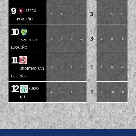
9
CERRO
3
4
1
0
3
5
5
0
PORTEÑO
10
3
3
1
0
2
3
8
-5
SPORTIVO
LUQUEÑO
11
1
3
0
1
2
1
5
-4
SPORTIVO SAN
LORENZO
12
RUBIO
1
4
0
1
3
2
10
-8
ÑU