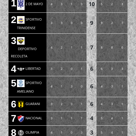
1
10
2 DE MAYO
4
3
1
0
5
2
3
2
SPORTIVO
9
3
3
0
0
9
2
7
TRINIDENSE
3
7
4
2
1
1
8
8
0
DEPORTIVO
RECOLETA
4
6
LIBERTAD
3
2
0
1
6
3
3
5
SPORTIVO
6
4
1
3
0
4
3
1
AMELIANO
6
6
GUARANI
3
2
0
1
4
3
1
7
4
NACIONAL
3
1
1
1
5
4
1
8
3
OLIMPIA
4
1
0
3
5
4
1