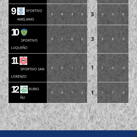
9
SPORTIVO
3
3
0
3
0
3
3
0
AMELIANO
10
3
3
1
0
2
3
8
-5
SPORTIVO
LUQUEÑO
11
1
3
0
1
2
1
5
-4
SPORTIVO SAN
LORENZO
12
RUBIO
1
3
0
1
2
1
7
-6
ÑU