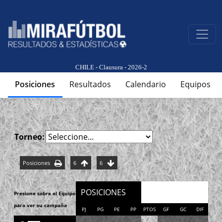
CHILE - Clausura - 2026-2
Posiciones
Resultados
Calendario
Equipos
Torneo:
Posiciones
6
6
POSICIONES
Presione sobre el Equipo
para ver su campaña
PJ
PG
PE
PP
PTOS
GF
GC
DIF