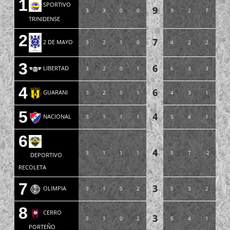
1
SPORTIVO
9
3
3
0
0
9
2
7
TRINIDENSE
2
7
2 DE MAYO
3
2
1
0
4
2
2
3
6
LIBERTAD
3
2
0
1
6
3
3
4
6
GUARANI
3
2
0
1
4
3
1
5
4
NACIONAL
3
1
1
1
5
4
1
6
4
3
1
1
1
5
7
-2
DEPORTIVO
RECOLETA
7
3
OLIMPIA
3
1
0
2
5
3
2
8
CERRO
3
3
1
0
2
5
4
1
PORTEÑO