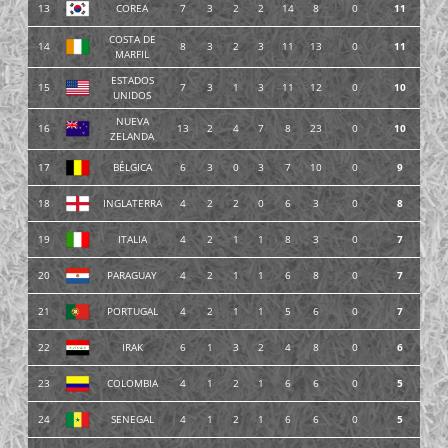
13
COREA
7
3
2
2
14
8
0
11
COSTA DE
14
8
3
2
3
11
13
0
11
MARFIL
ESTADOS
15
7
3
1
3
11
12
0
10
UNIDOS
NUEVA
16
13
2
4
7
8
23
0
10
ZELANDA
17
BÉLGICA
6
3
0
3
7
10
0
9
18
INGLATERRA
4
2
2
0
6
3
0
8
19
ITALIA
4
2
1
1
8
3
0
7
20
PARAGUAY
4
2
1
1
6
8
0
7
21
PORTUGAL
4
2
1
1
5
6
0
7
22
IRAK
6
1
3
2
4
8
0
6
23
COLOMBIA
4
1
2
1
6
6
0
5
24
SENEGAL
4
1
2
1
6
6
0
5