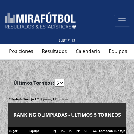
Clausura
Posiciones
Resultados
Calendario
Equipos
Últimos Torneos:
Calculo de Puntaje:
PG=3 puntos, PE=1 punto
RANKING OLIMPIADAS - ULTIMOS 5 TORNEOS
Lugar
Equipo
PJ
PG
PE
PP
GF
GC
Campeón
Puntaje