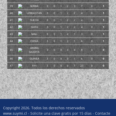
39
SERBIA
3
0
1
2
3
7
0
1
40
UZBEKISTAN
3
0
1
2
2
4
0
1
41
SUECIA
3
0
1
2
2
4
0
1
42
SUIZA
3
0
1
2
2
4
0
1
43
MALI
3
0
1
2
1
3
0
1
44
CHINA
3
0
1
2
1
6
0
1
ARABIA
45
3
0
0
3
4
8
0
0
SAUDITA
46
GUINEA
3
0
0
3
1
6
0
0
47
FIYI
3
0
0
3
1
23
0
0
Copyright 2026. Todos los derechos reservados
www.suymi.cl -
Solicite una clave gratis por 15 días
-
Contacte