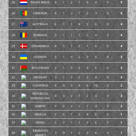
25
PAISES BAJOS
4
1
2
1
4
4
0
5
26
CAMERÚN
4
1
2
1
2
3
0
5
27
AUSTRALIA
6
1
1
4
3
6
0
4
28
RUMANIA
3
1
1
1
1
4
0
4
29
DINAMARCA
4
1
1
2
1
6
0
4
30
UCRANIA
3
1
0
2
3
5
0
3
31
BIOLORUSIA
3
1
0
2
3
6
0
3
32
URUGUAY
3
1
0
2
2
4
0
3
33
SUDAFRICA
6
0
2
4
4
10
0
2
REPUBLICA
34
3
0
2
1
2
4
0
2
DOMINICANA
35
GABON
3
0
2
1
1
3
0
2
36
ARGELIA
3
0
1
2
4
6
0
1
37
ISRAEL
3
0
1
2
3
6
0
1
EMIRATOS
38
3
0
1
2
3
6
0
1
ARABES