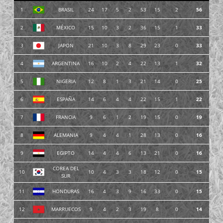
1
BRASIL
24
17
5
2
53
15
2
56
2
MÉXICO
15
10
3
2
36
15
1
33
3
JAPON
21
10
3
8
29
23
0
33
4
ARGENTINA
16
10
2
4
22
13
1
32
5
NIGERIA
12
8
1
3
21
14
0
25
6
ESPAÑA
14
6
4
4
22
15
1
22
7
FRANCIA
9
6
1
2
19
15
0
19
8
ALEMANIA
9
4
4
1
28
13
0
16
9
EGIPTO
14
4
4
6
13
21
0
16
COREA DEL
10
10
4
3
3
18
12
0
15
SUR
11
HONDURAS
16
4
3
9
16
33
0
15
12
MARRUECOS
9
4
2
3
19
8
0
14