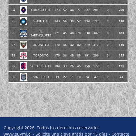
24
CHICAGO FIRE
173
52
44
77
227
281
0
200
25
CHARLOTTE
143
56
30
57
194
199
0
198
SJ
26
171
45
48
78
238
307
0
183
EARTHQUAKES
27
DC UNITED
170
46
42
82
219
310
0
180
28
TORONTO
170
36
45
89
191
296
0
153
29
ST. LOUIS CITY
104
33
26
45
158
172
0
125
30
SAN DIEGO
39
22
7
10
74
47
0
73
Copyright 2026. Todos los derechos reservados
www.suymi.cl -
Solicite una clave gratis por 15 días
-
Contacte