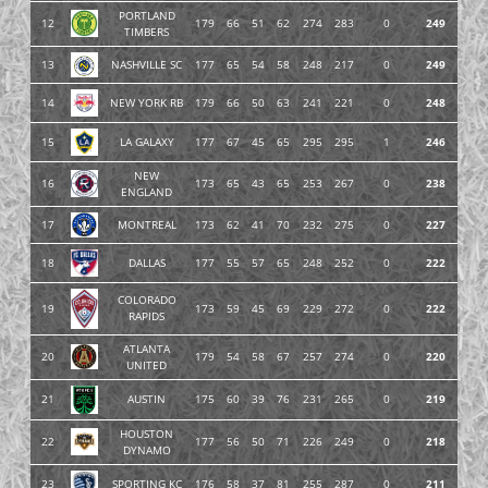
PORTLAND
12
179
66
51
62
274
283
0
249
TIMBERS
13
NASHVILLE SC
177
65
54
58
248
217
0
249
14
NEW YORK RB
179
66
50
63
241
221
0
248
15
LA GALAXY
177
67
45
65
295
295
1
246
NEW
16
173
65
43
65
253
267
0
238
ENGLAND
17
MONTREAL
173
62
41
70
232
275
0
227
18
DALLAS
177
55
57
65
248
252
0
222
COLORADO
19
173
59
45
69
229
272
0
222
RAPIDS
ATLANTA
20
179
54
58
67
257
274
0
220
UNITED
21
AUSTIN
175
60
39
76
231
265
0
219
HOUSTON
22
177
56
50
71
226
249
0
218
DYNAMO
23
SPORTING KC
176
58
37
81
255
287
0
211