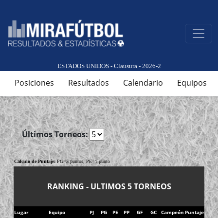
ESTADOS UNIDOS - Clausura - 2026-2
Posiciones
Resultados
Calendario
Equipos
Últimos Torneos:
Calculo de Puntaje:
PG=3 puntos, PE=1 punto
RANKING - ULTIMOS 5 TORNEOS
Lugar
Equipo
PJ
PG
PE
PP
GF
GC
Campeón
Puntaje