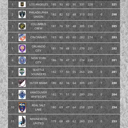
1
LOS ANGELES
185
93
42
50
331
228
1
321
PHILADELPHIA
2
182
82
52
48
313
203
0
298
UNION
COLUMBUS
3
181
76
57
48
305
238
1
285
CREW
4
CINCINNATI
183
80
43
60
282
274
0
283
ORLANDO
5
181
78
48
55
279
251
0
282
CITY
NEW YORK
6
186
78
47
61
274
226
1
281
CITY
SEATTLE
7
182
77
50
55
263
206
0
281
SOUNDERS
8
INTER MIAMI
180
82
34
64
309
281
1
280
VANCOUVER
9
182
71
51
60
280
256
0
264
WHITECAPS
REAL SALT
10
180
69
47
64
258
259
0
254
LAKE
MINNESOTA
11
179
68
49
62
260
253
0
253
UNITED