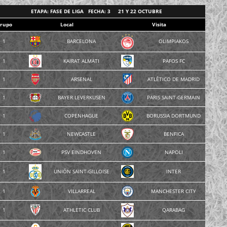
ETAPA: FASE DE LIGA FECHA: 3 21 Y 22 OCTUBRE
rupo
Local
Visita
1
BARCELONA
OLIMPIAKOS
1
KAIRAT ALMATI
PAFOS FC
1
ARSENAL
ATLÉTICO DE MADRID
1
BAYER LEVERKUSEN
PARIS SAINT-GERMAIN
1
COPENHAGUE
BORUSSIA DORTMUND
1
NEWCASTLE
BENFICA
1
PSV EINDHOVEN
NAPOLI
1
UNIÓN SAINT-GILLOISE
INTER
1
VILLARREAL
MANCHESTER CITY
1
ATHLETIC CLUB
QARABAG