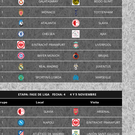
1
GALATASARAY
BODO GLIMT
1
MONACO
TOTTENHAM
1
ATALANTA
SLAVIA
1
CHELSEA
AJAX
1
EINTRACHT FRANKFURT
LIVERPOOL
1
BAYER MUNICH
BRUJAS
1
REAL MADRID
JUVENTUS
1
SPORTING LISBOA
MARSEILLE
ETAPA: FASE DE LIGA FECHA: 4 4 Y 5 NOVIEMBRE
rupo
Local
Visita
1
SLAVIA
ARSENAL
1
NAPOLI
EINTRACHT FRANKFURT
1
ATLÉTICO DE MADRID
UNIÓN SAINT-GILLOISE