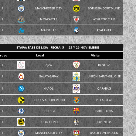
1
MANCHESTER CITY
BORUSSIA DORTMUND
1
NEWCASTLE
ATHLETIC CLUB
1
MARSEILLE
ATALANTA
ETAPA: FASE DE LIGA FECHA: 5 25 Y 26 NOVIEMBRE
rupo
Local
Visita
1
AJAX
BENFICA
1
GALATASARAY
UNIÓN SAINT-GILLOISE
1
NAPOLI
QARABAG
1
BORUSSIA DORTMUND
VILLARREAL
1
CHELSEA
BARCELONA
1
BODO GLIMT
JUVENTUS
1
MANCHESTER CITY
BAYER LEVERKUSEN