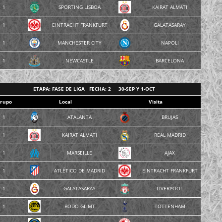
1
SPORTING LISBOA
KAIRAT ALMATI
1
EINTRACHT FRANKFURT
GALATASARAY
1
MANCHESTER CITY
NAPOLI
1
NEWCASTLE
BARCELONA
ETAPA: FASE DE LIGA FECHA: 2 30-SEP Y 1-OCT
rupo
Local
Visita
1
ATALANTA
BRUJAS
1
KAIRAT ALMATI
REAL MADRID
1
MARSEILLE
AJAX
1
ATLÉTICO DE MADRID
EINTRACHT FRANKFURT
1
GALATASARAY
LIVERPOOL
1
BODO GLIMT
TOTTENHAM