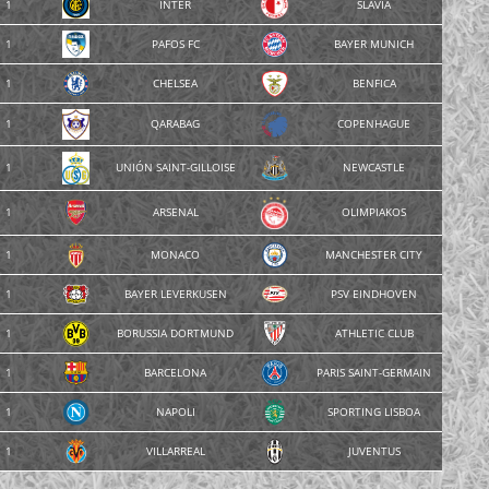
1
INTER
SLAVIA
1
PAFOS FC
BAYER MUNICH
1
CHELSEA
BENFICA
1
QARABAG
COPENHAGUE
1
UNIÓN SAINT-GILLOISE
NEWCASTLE
1
ARSENAL
OLIMPIAKOS
1
MONACO
MANCHESTER CITY
1
BAYER LEVERKUSEN
PSV EINDHOVEN
1
BORUSSIA DORTMUND
ATHLETIC CLUB
1
BARCELONA
PARIS SAINT-GERMAIN
1
NAPOLI
SPORTING LISBOA
1
VILLARREAL
JUVENTUS