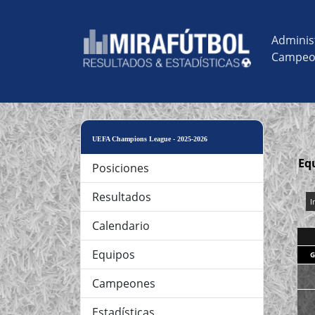
Adminis
Campeo
UEFA Champions League - 2025-2026
Eq
Posiciones
Resultados
I
Calendario
Equipos
G
Campeones
Estadísticas