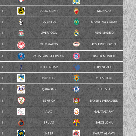
1
BODO GLIMT
MONACO
1
JUVENTUS
SPORTING LISBOA
1
LIVERPOOL
REAL MADRID
1
OLIMPIAKOS
PSV EINDHOVEN
1
PARIS SAINT-GERMAIN
BAYER MUNICH
1
TOTTENHAM
COPENHAGUE
1
PAFOS FC
VILLARREAL
1
QARABAG
CHELSEA
1
BENFICA
BAYER LEVERKUSEN
1
AJAX
GALATASARAY
1
BRUJAS
BARCELONA
1
INTER
KAIRAT ALMATI