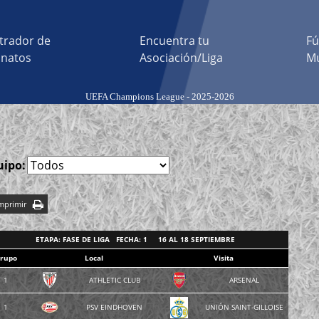
trador de
Encuentra tu
Fú
natos
Asociación/Liga
Mu
UEFA Champions League - 2025-2026
uipo:
mprimir
ETAPA: FASE DE LIGA FECHA: 1 16 AL 18 SEPTIEMBRE
rupo
Local
Visita
1
ATHLETIC CLUB
ARSENAL
1
PSV EINDHOVEN
UNIÓN SAINT-GILLOISE