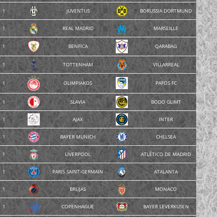
1
JUVENTUS
BORUSSIA DORTMUND
1
REAL MADRID
MARSEILLE
1
BENFICA
QARABAG
1
TOTTENHAM
VILLARREAL
1
OLIMPIAKOS
PAFOS FC
1
SLAVIA
BODO GLIMT
1
AJAX
INTER
1
BAYER MUNICH
CHELSEA
1
LIVERPOOL
ATLÉTICO DE MADRID
1
PARIS SAINT-GERMAIN
ATALANTA
1
BRUJAS
MONACO
1
COPENHAGUE
BAYER LEVERKUSEN