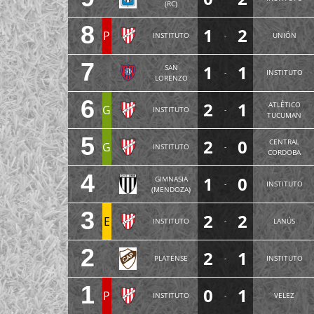
(RC)
8
1
2
P
INSTITUTO
-
UNIÓN
7
1
1
SAN
-
INSTITUTO
LORENZO
6
2
1
ATLÉTICO
G
INSTITUTO
-
TUCUMAN
5
2
0
CENTRAL
G
INSTITUTO
-
CORDOBA
4
1
0
GIMNASIA
-
INSTITUTO
(MENDOZA)
3
2
2
E
INSTITUTO
-
LANÚS
2
2
1
PLATENSE
-
INSTITUTO
1
0
1
P
INSTITUTO
-
VELEZ