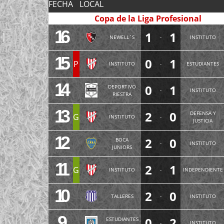
FECHA
LOCAL
Copa de la Liga Profesional
16
1
1
NEWELL´S
-
INSTITUTO
15
0
1
P
INSTITUTO
-
ESTUDIANTES
14
0
1
DEPORTIVO
-
INSTITUTO
RIESTRA
13
2
0
DEFENSA Y
G
INSTITUTO
-
JUSTICIA
12
2
0
BOCA
-
INSTITUTO
JUNIORS
11
2
1
G
INSTITUTO
-
INDEPENDIENTE
10
2
0
TALLERES
-
INSTITUTO
9
0
2
ESTUDIANTES
-
INSTITUTO