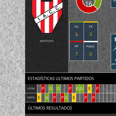
G
16
PG
PE
6
3
INSTITUTO
PP
Pdtes.
7
0
per
ESTADÍSTICAS ULTIMOS PARTIDOS
P
G
G
P
G
G
E
P
LOCAL
E
G
P
P
G
E
P
P
VISITA
ÚLTIMOS RESULTADOS