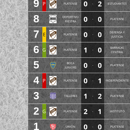
9
0
2
P
PLATENSE
-
ESTUDIANTES
8
0
0
DEPORTIVO
-
PLATENSE
RIESTRA
7
0
0
DEFENSA Y
E
PLATENSE
-
JUSTICIA
6
1
0
BARRACAS
G
PLATENSE
-
CENTRAL
5
0
0
BOCA
-
PLATENSE
JUNIORS
4
0
1
P
PLATENSE
-
INDEPENDIENTE
3
1
2
TALLERES
-
PLATENSE
2
2
1
G
PLATENSE
-
INSTITUTO
1
0
0
UNIÓN
-
PLATENSE