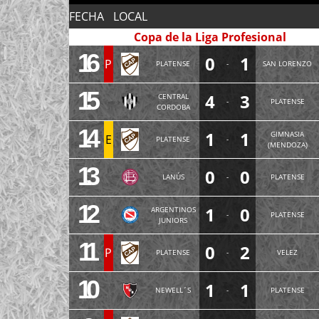
FECHA
LOCAL
Copa de la Liga Profesional
16
0
1
P
PLATENSE
-
SAN LORENZO
15
4
3
CENTRAL
-
PLATENSE
CORDOBA
14
1
1
GIMNASIA
E
PLATENSE
-
(MENDOZA)
13
0
0
LANÚS
-
PLATENSE
12
1
0
ARGENTINOS
-
PLATENSE
JUNIORS
11
0
2
P
PLATENSE
-
VELEZ
10
1
1
NEWELL´S
-
PLATENSE