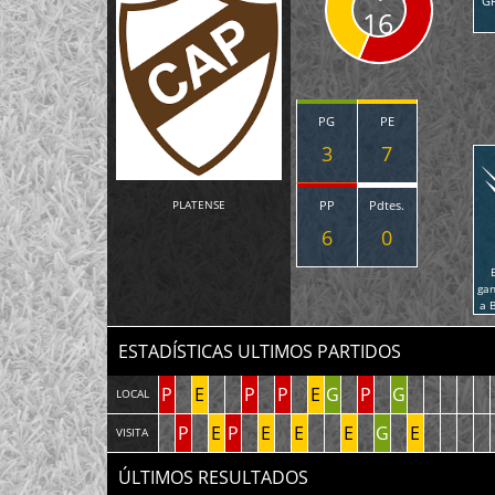
G
16
PG
PE
3
7
PLATENSE
PP
Pdtes.
6
0
ga
a 
ESTADÍSTICAS ULTIMOS PARTIDOS
P
E
P
P
E
G
P
G
LOCAL
P
E
P
E
E
E
G
E
VISITA
ÚLTIMOS RESULTADOS