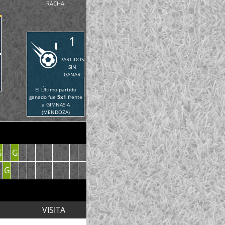
RACHA
1
PARTIDOS
SIN
GANAR
El Último partido
ganado fue
5x1
frente
a GIMNASIA
(MENDOZA)
G
G
G
VISITA