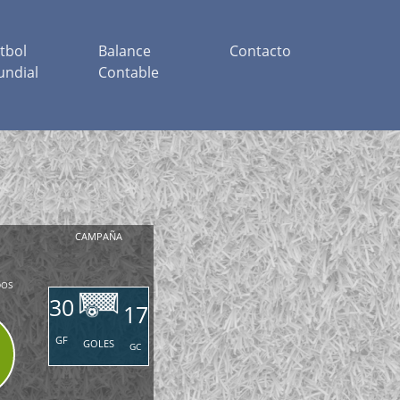
tbol
Balance
Contacto
ndial
Contable
CAMPAÑA
DOS
30
17
GF
GOLES
GC