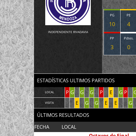
PG
PE
10
4
INDEPENDIENTE RIVADAVIA
PP
Pdtes.
3
0
ESTADÍSTICAS ULTIMOS PARTIDOS
P
G
G
G
P
E
G
P
LOCAL
E
G
G
E
E
G
VISITA
ÚLTIMOS RESULTADOS
FECHA
LOCAL
Octavos de Final