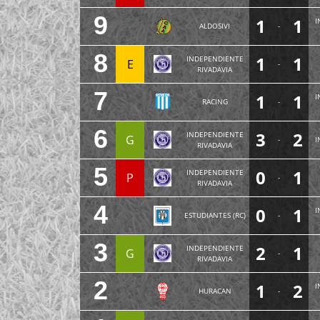
9
1
1
I
ALDOSIVI
-
8
1
1
INDEPENDIENTE
E
-
RIVADAVIA
7
1
1
I
RACING
-
6
3
2
INDEPENDIENTE
G
-
I
RIVADAVIA
5
0
1
INDEPENDIENTE
P
-
RIVADAVIA
4
0
1
I
ESTUDIANTES (RC)
-
3
2
1
INDEPENDIENTE
G
-
RIVADAVIA
2
1
2
I
HURACAN
-