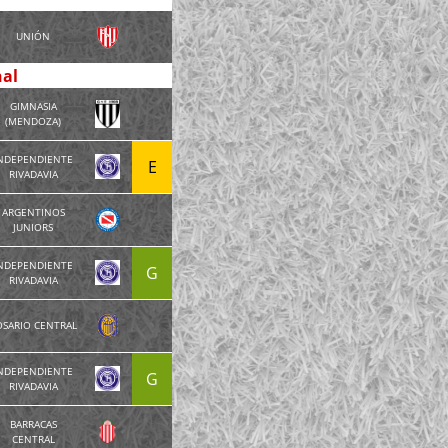
UNIÓN
nal
GIMNASIA
(MENDOZA)
NDEPENDIENTE
E
RIVADAVIA
ARGENTINOS
JUNIORS
NDEPENDIENTE
G
RIVADAVIA
OSARIO CENTRAL
NDEPENDIENTE
G
RIVADAVIA
BARRACAS
CENTRAL