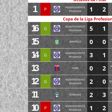
1
1
2
INDEPENDIENTE
P
-
RIVADAVIA
Copa de la Liga Profesio
16
5
1
INDEPENDIENTE
G
-
RIVADAVIA
15
0
0
I
BANFIELD
-
14
3
1
INDEPENDIENTE
G
-
RIVADAVIA
13
0
2
I
TIGRE
-
12
2
0
INDEPENDIENTE
G
-
R
RIVADAVIA
11
2
3
I
GIMNASIA
-
10
1
2
INDEPENDIENTE
P
-
RIVADAVIA