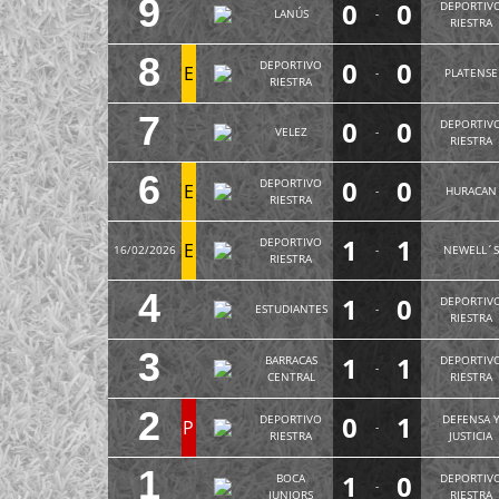
9
0
0
DEPORTIV
LANÚS
-
RIESTRA
8
0
0
DEPORTIVO
E
-
PLATENSE
RIESTRA
7
0
0
DEPORTIV
VELEZ
-
RIESTRA
6
0
0
DEPORTIVO
E
-
HURACAN
RIESTRA
1
1
DEPORTIVO
E
16/02/2026
-
NEWELL´S
RIESTRA
4
1
0
DEPORTIV
ESTUDIANTES
-
RIESTRA
3
1
1
BARRACAS
DEPORTIV
-
CENTRAL
RIESTRA
2
0
1
DEPORTIVO
DEFENSA 
P
-
RIESTRA
JUSTICIA
1
1
0
BOCA
DEPORTIV
-
JUNIORS
RIESTRA