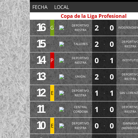
FECHA
LOCAL
Copa de la Liga Profesional
16
2
0
DEPORTIVO
G
-
INDEPENDIE
RIESTRA
15
2
0
DEPORTIV
TALLERES
-
RIESTRA
14
0
1
DEPORTIVO
P
-
INSTITUT
RIESTRA
13
2
0
DEPORTIV
UNIÓN
-
RIESTRA
12
1
1
DEPORTIVO
E
-
SAN LOREN
RIESTRA
11
1
0
CENTRAL
DEPORTIV
-
CORDOBA
RIESTRA
10
0
0
DEPORTIVO
GIMNASIA
E
-
RIESTRA
(MENDOZA