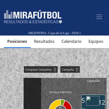
ARGENTINA - Copa de la Liga - 2026-1
Posiciones
Resultados
Calendario
Equipos
Comparar Campañas
Campaña
CAMPAÑA
DETALLE PARTIDOS
5
12
PJ