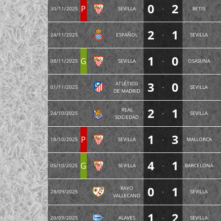
0
2
P
30/11/2025
SEVILLA
-
BETIS
2
1
24/11/2025
ESPAÑOL
-
SEVILLA
1
0
G
08/11/2025
SEVILLA
-
OSASUNA
3
0
ATLÉTICO
01/11/2025
-
SEVILLA
DE MADRID
2
1
REAL
24/10/2025
-
SEVILLA
SOCIEDAD
1
3
P
18/10/2025
SEVILLA
-
MALLORCA
4
1
G
05/10/2025
SEVILLA
-
BARCELONA
0
1
RAYO
28/09/2025
-
SEVILLA
VALLECANO
1
2
20/09/2025
ALAVES
-
SEVILLA