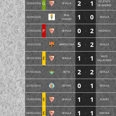
2
1
ATLÉTICO
G
12/04/2026
SEVILLA
-
DE MADRID
1
0
REAL
05/04/2026
-
SEVILLA
OVIEDO
0
2
P
21/03/2026
SEVILLA
-
VALENCIA
5
2
15/03/2026
BARCELONA
-
SEVILLA
1
1
RAYO
E
08/03/2026
SEVILLA
-
VALLECANO
2
2
01/03/2026
BETIS
-
SEVILLA
0
1
22/02/2026
GETAFE
-
SEVILLA
1
1
E
15/02/2026
SEVILLA
-
ALAVES
1
1
E
08/02/2026
SEVILLA
-
GIRONA