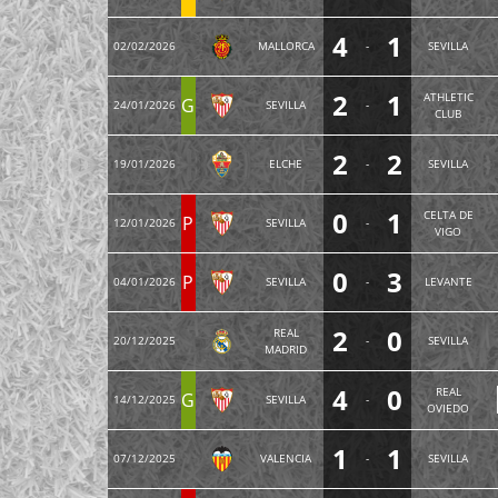
4
1
02/02/2026
MALLORCA
-
SEVILLA
2
1
ATHLETIC
G
24/01/2026
SEVILLA
-
CLUB
2
2
19/01/2026
ELCHE
-
SEVILLA
0
1
CELTA DE
P
12/01/2026
SEVILLA
-
VIGO
0
3
P
04/01/2026
SEVILLA
-
LEVANTE
2
0
REAL
20/12/2025
-
SEVILLA
MADRID
4
0
REAL
G
14/12/2025
SEVILLA
-
OVIEDO
1
1
07/12/2025
VALENCIA
-
SEVILLA