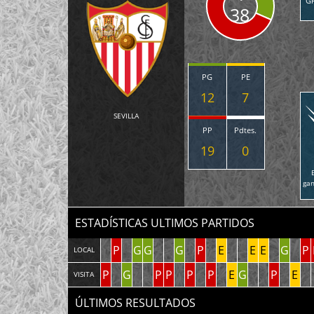
G
38
PG
PE
12
7
SEVILLA
PP
Pdtes.
19
0
ga
ESTADÍSTICAS ULTIMOS PARTIDOS
P
G
G
G
P
E
E
E
G
P
LOCAL
P
G
P
P
P
P
E
G
P
E
VISITA
ÚLTIMOS RESULTADOS