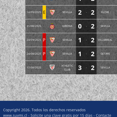
2
2
E
14/09/2025
SEVILLA
-
ELCHE
0
2
31/08/2025
GIRONA
-
SEVILLA
1
2
P
24/09/2025
SEVILLA
-
VILLARREAL
1
2
P
24/08/2025
SEVILLA
-
GETAFE
3
2
ATHLETIC
17/08/2025
-
SEVILLA
CLUB
Copyright 2026. Todos los derechos reservados
www.suymi.cl -
Solicite una clave gratis por 15 días
-
Contacte