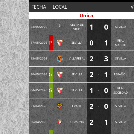
FECHA
LOCAL
V
Unica
1
0
CELTA DE
23/05/2026
-
SEVILLA
VIGO
0
1
REAL
P
17/05/2026
SEVILLA
-
MADRID
2
3
13/05/2026
VILLARREAL
-
SEVILLA
2
1
G
10/05/2026
SEVILLA
-
ESPAÑOL
1
0
REAL
G
04/05/2026
SEVILLA
-
SOCIEDAD
2
0
23/04/2026
LEVANTE
-
SEVILLA
2
1
26/04/2026
OSASUNA
-
SEVILLA