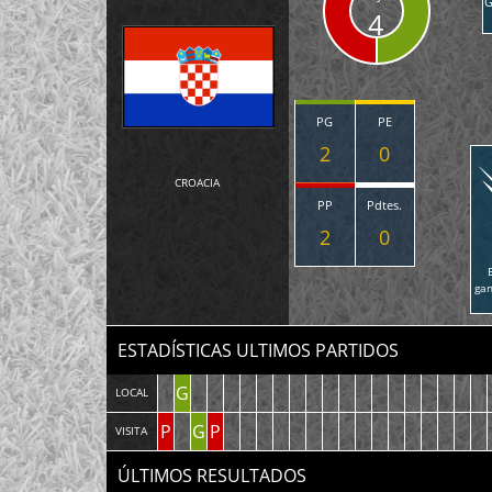
G
4
PG
PE
2
0
CROACIA
PP
Pdtes.
2
0
ga
ESTADÍSTICAS ULTIMOS PARTIDOS
G
LOCAL
P
G
P
VISITA
ÚLTIMOS RESULTADOS