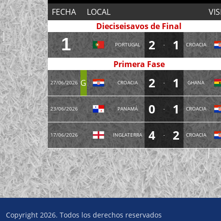
FECHA
LOCAL
VIS
Dieciseisavos de Final
1
2
1
PORTUGAL
-
CROACIA
Primera Fase
2
1
G
27/06/2026
CROACIA
-
GHANA
0
1
23/06/2026
PANAMÁ
-
CROACIA
4
2
17/06/2026
INGLATERRA
-
CROACIA
Copyright 2026. Todos los derechos reservados