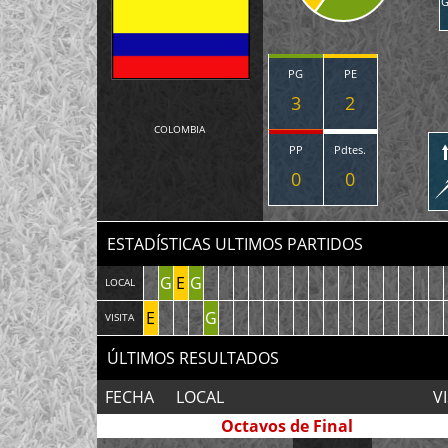
G
PG
PE
3
2
COLOMBIA
PP
Pdtes.
0
0
ESTADÍSTICAS ULTIMOS PARTIDOS
G
E
G
LOCAL
E
G
VISITA
ÚLTIMOS RESULTADOS
FECHA
LOCAL
VI
Octavos de Final