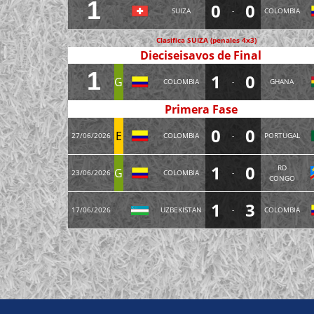
1
0
0
SUIZA
-
COLOMBIA
Clasifica SUIZA (penales 4x3)
Dieciseisavos de Final
1
1
0
G
COLOMBIA
-
GHANA
Primera Fase
0
0
E
27/06/2026
COLOMBIA
-
PORTUGAL
1
0
RD
G
23/06/2026
COLOMBIA
-
CONGO
1
3
17/06/2026
UZBEKISTAN
-
COLOMBIA