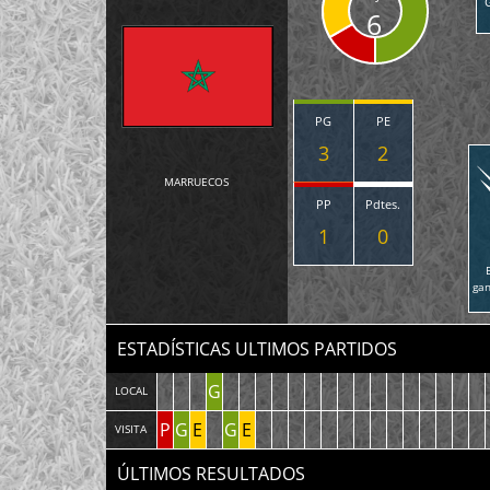
6
PG
PE
3
2
MARRUECOS
PP
Pdtes.
1
0
ga
ESTADÍSTICAS ULTIMOS PARTIDOS
G
LOCAL
P
G
E
G
E
VISITA
ÚLTIMOS RESULTADOS