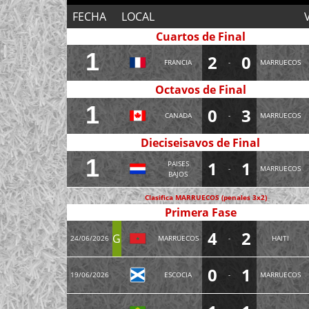
FECHA
LOCAL
Cuartos de Final
1
2
0
FRANCIA
-
MARRUECOS
Octavos de Final
1
0
3
CANADA
-
MARRUECOS
Dieciseisavos de Final
1
1
1
PAISES
-
MARRUECOS
BAJOS
Clasifica MARRUECOS (penales 3x2)
Primera Fase
4
2
G
24/06/2026
MARRUECOS
-
HAITI
0
1
19/06/2026
ESCOCIA
-
MARRUECOS