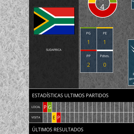
G
4
PG
PE
1
1
SUDAFRICA
PP
Pdtes.
2
0
ga
ESTADÍSTICAS ULTIMOS PARTIDOS
P
G
LOCAL
E
P
VISITA
ÚLTIMOS RESULTADOS