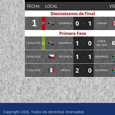
FECHA
LOCAL
VI
Dieciseisavos de Final
1
0
1
P
SUDAFRICA
-
CANADA
Primera Fase
1
0
COREA
G
24/06/2026
SUDAFRICA
-
DEL SUR
1
1
18/06/2026
REP.CHECA
-
SUDAFRICA
2
0
11/06/2026
MÉXICO
-
SUDAFRICA
Copyright 2026. Todos los derechos reservados