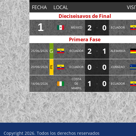
FECHA
LOCAL
VIS
Dieciseisavos de Final
1
2
0
MÉXICO
-
ECUADOR
Primera Fase
2
1
G
25/06/2026
ECUADOR
-
ALEMANIA
0
0
E
20/06/2026
ECUADOR
-
CURAZAO
COSTA
1
0
14/06/2026
DE
-
ECUADOR
MARFIL
Copyright 2026. Todos los derechos reservados