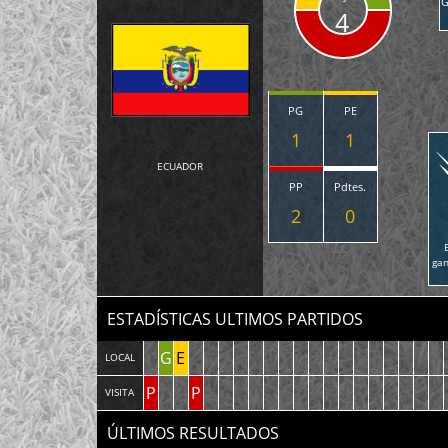
G
4
PG
PE
1
1
ECUADOR
PP
Pdtes.
2
0
ga
ESTADÍSTICAS ULTIMOS PARTIDOS
G
E
LOCAL
P
P
VISITA
ÚLTIMOS RESULTADOS