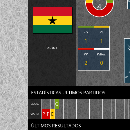
G
4
PG
PE
1
1
GHANA
PP
Pdtes.
2
0
ga
ESTADÍSTICAS ULTIMOS PARTIDOS
G
LOCAL
P
P
E
VISITA
ÚLTIMOS RESULTADOS