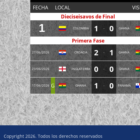
FECHA
LOCAL
VIS
Dieciseisavos de Final
1
1
0
COLOMBIA
-
GHANA
Primera Fase
2
1
27/06/2026
CROACIA
-
GHANA
0
0
23/06/2026
INGLATERRA
-
GHANA
1
0
G
17/06/2026
GHANA
-
PANAMÁ
Copyright 2026. Todos los derechos reservados