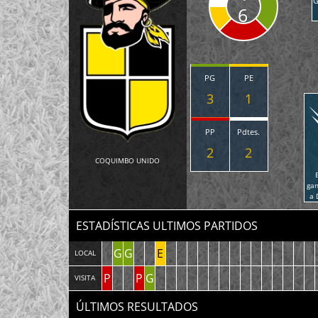
G
6
PG
PE
3
1
PP
Pdtes.
2
2
COQUIMBO UNIDO
ga
a 
ESTADÍSTICAS ULTIMOS PARTIDOS
G
G
E
LOCAL
P
P
G
VISITA
ÚLTIMOS RESULTADOS