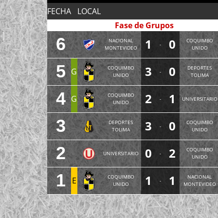
FECHA
LOCAL
Fase de Grupos
6
1
0
NACIONAL
COQUIMBO
-
MONTEVIDEO
UNIDO
5
3
0
COQUIMBO
DEPORTES
G
-
UNIDO
TOLIMA
4
2
1
COQUIMBO
G
-
UNIVERSITARIO
UNIDO
3
3
0
DEPORTES
COQUIMBO
-
TOLIMA
UNIDO
2
0
2
COQUIMBO
UNIVERSITARIO
-
UNIDO
1
1
1
COQUIMBO
NACIONAL
E
-
UNIDO
MONTEVIDEO