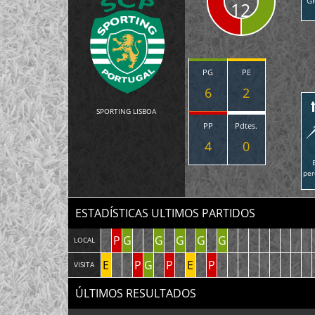
G
12
PG
PE
6
2
SPORTING LISBOA
PP
Pdtes.
4
0
per
ESTADÍSTICAS ULTIMOS PARTIDOS
P
G
G
G
G
G
LOCAL
E
P
G
P
E
P
VISITA
ÚLTIMOS RESULTADOS