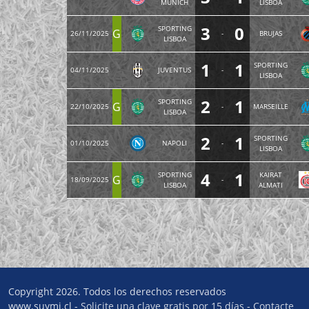
MUNICH
LISBOA
3
0
SPORTING
G
26/11/2025
-
BRUJAS
LISBOA
1
1
SPORTING
04/11/2025
JUVENTUS
-
LISBOA
2
1
SPORTING
G
22/10/2025
-
MARSEILLE
LISBOA
2
1
SPORTING
01/10/2025
NAPOLI
-
LISBOA
4
1
SPORTING
KAIRAT
G
18/09/2025
-
LISBOA
ALMATI
Copyright 2026. Todos los derechos reservados
www.suymi.cl -
Solicite una clave gratis por 15 días
-
Contacte