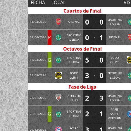
FECHA
LOCAL
VIS
Cuartos de Final
0
0
SPORTING
14/04/2026
ARSENAL
-
LISBOA
0
1
SPORTING
P
07/04/2026
-
ARSENAL
LISBOA
Octavos de Final
5
0
SPORTING
BODO
G
17/03/2026
-
LISBOA
GLIMT
3
0
BODO
SPORTING
11/03/2026
-
GLIMT
LISBOA
Fase de Liga
2
3
ATHLETIC
SPORTING
28/01/2026
-
CLUB
LISBOA
PARIS
2
1
SPORTING
G
20/01/2026
-
SAINT-
LISBOA
GERMAIN
3
1
BAYER
SPORTING
09/12/2025
-