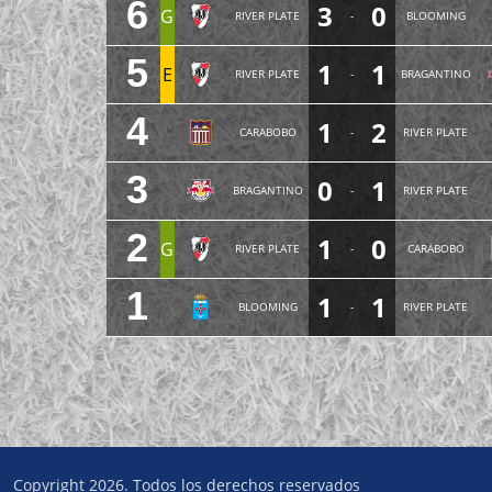
6
3
0
G
RIVER PLATE
-
BLOOMING
5
1
1
E
RIVER PLATE
-
BRAGANTINO
4
1
2
CARABOBO
-
RIVER PLATE
3
0
1
BRAGANTINO
-
RIVER PLATE
2
1
0
G
RIVER PLATE
-
CARABOBO
1
1
1
BLOOMING
-
RIVER PLATE
Copyright 2026. Todos los derechos reservados