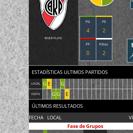
G
PG
PE
4
2
RIVER PLATE
PP
Pdtes.
0
2
ESTADÍSTICAS ULTIMOS PARTIDOS
G
E
G
LOCAL
G
G
E
VISITA
ÚLTIMOS RESULTADOS
FECHA
LOCAL
V
Fase de Grupos