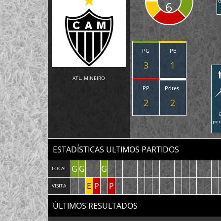
G
6
PG
PE
3
1
ATL. MINEIRO
PP
Pdtes.
2
2
per
ESTADÍSTICAS ULTIMOS PARTIDOS
G
G
G
LOCAL
E
P
P
VISITA
ÚLTIMOS RESULTADOS