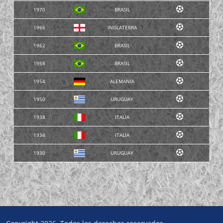
1970
BRASIL
1966
INGLATERRA
1962
BRASIL
1958
BRASIL
1954
ALEMANIA
1950
URUGUAY
1938
ITALIA
1934
ITALIA
1930
URUGUAY