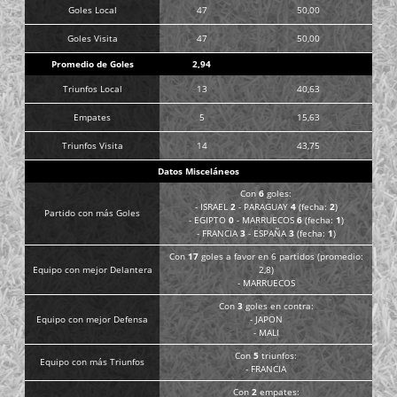
Goles Local
47
50,00
Goles Visita
47
50,00
Promedio de Goles
2,94
Triunfos Local
13
40,63
Empates
5
15,63
Triunfos Visita
14
43,75
Datos Misceláneos
Con
6
goles:
- ISRAEL
2
- PARAGUAY
4
(fecha:
2
)
Partido con más Goles
- EGIPTO
0
- MARRUECOS
6
(fecha:
1
)
- FRANCIA
3
- ESPAÑA
3
(fecha:
1
)
Con
17
goles a favor en 6 partidos (promedio:
Equipo con mejor Delantera
2,8)
- MARRUECOS
Con
3
goles en contra:
Equipo con mejor Defensa
- JAPON
- MALI
Con
5
triunfos:
Equipo con más Triunfos
- FRANCIA
Con
2
empates: