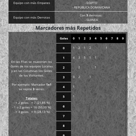
Equipo con más Empates
- EGIPTO
- REPUBLICA DOMINICANA
Con
3
derrotas:
Equipo con más Derrotas
- GUINEA
Marcadores más Repetidos
Goles
0
1
2
3
4
5
6
7
8
9
1
2
1
2
1
0
4
3
5
1
1
1
En las Filas se muestran los
Goles de los equipos Locales
2
1
2
y en las Columnas los Goles
de los Visitantes.
3
2
1
3
Por ejemplo: Marcador
1x1
1
4
se repite
3
veces.
1
5
Totales:
- < 2 goles = 7 (21,88 %)
6
- 1 o 2 goles = 16 (50,00 %)
- > 3 goles = 9 (28,13 %)
7
8
9