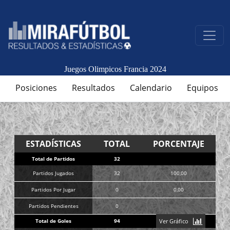
Juegos Olimpicos Francia 2024
Posiciones
Resultados
Calendario
Equipos
ESTADÍSTICAS
TOTAL
PORCENTAJE
Total de Partidos
32
Partidos Jugados
32
100,00
Partidos Por Jugar
0
0,00
Partidos Pendientes
0
Total de Goles
94
Ver Gráfico