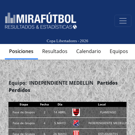
Copa Libertadores - 2026
Posiciones
Resultados
Calendario
Equipos
Equipo: INDEPENDIENTE MEDELLIN
Partidos
Perdidos
Etapa
Fecha
Día
Local
Fase de Grupos
2
14 ABRIL
FLAMENGO
Fase de Grupos
4
5 MAYO
INDEPENDIENTE MEDELLIN
Fase de Grupos
6
26 MAYO
ESTUDIANTES