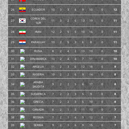
26
ECUADOR
10
3
3
4
9
10
0
12
COREA DEL
27
11
3
2
6
13
19
0
11
SUR
28
IRAN
12
2
5
5
10
16
0
11
29
PARAGUAY
10
2
5
3
6
8
0
11
30
RUSIA
8
2
4
2
13
10
0
10
31
DINAMARCA
10
2
4
4
7
11
0
10
32
ARGELIA
11
2
3
6
12
18
0
9
33
NIGERIA
10
2
2
6
9
14
0
8
ARABIA
34
9
2
2
5
6
17
0
8
SAUDITA
35
SUDAFRICA
7
2
2
3
5
9
0
8
36
GRECIA
7
2
2
3
5
10
0
8
37
CANADA
8
2
1
5
11
13
0
7
38
BOSNIA
7
2
1
4
9
12
0
7
39
SERBIA
9
2
1
6
9
15
0
7