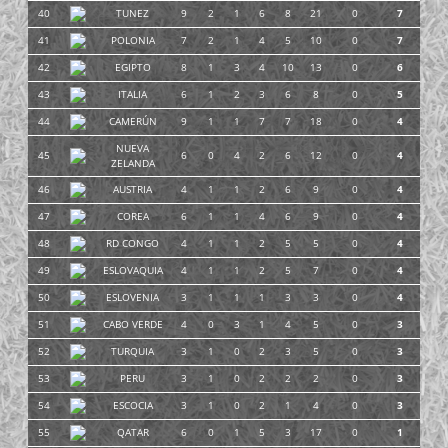
40
TUNEZ
9
2
1
6
8
21
0
7
41
POLONIA
7
2
1
4
5
10
0
7
42
EGIPTO
8
1
3
4
10
13
0
6
43
ITALIA
6
1
2
3
6
8
0
5
44
CAMERÚN
9
1
1
7
7
18
0
4
NUEVA
45
6
0
4
2
6
12
0
4
ZELANDA
46
AUSTRIA
4
1
1
2
6
9
0
4
47
COREA
6
1
1
4
6
9
0
4
48
RD CONGO
4
1
1
2
5
5
0
4
49
ESLOVAQUIA
4
1
1
2
5
7
0
4
50
ESLOVENIA
3
1
1
1
3
3
0
4
51
CABO VERDE
4
0
3
1
4
5
0
3
52
TURQUIA
3
1
0
2
3
5
0
3
53
PERU
3
1
0
2
2
2
0
3
54
ESCOCIA
3
1
0
2
1
4
0
3
55
QATAR
6
0
1
5
3
17
0
1