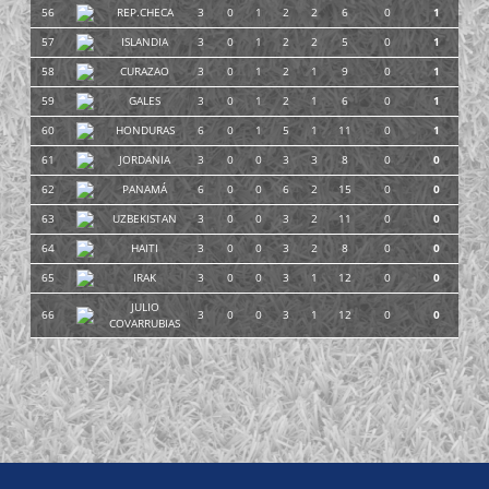
56
REP.CHECA
3
0
1
2
2
6
0
1
57
ISLANDIA
3
0
1
2
2
5
0
1
58
CURAZAO
3
0
1
2
1
9
0
1
59
GALES
3
0
1
2
1
6
0
1
60
HONDURAS
6
0
1
5
1
11
0
1
61
JORDANIA
3
0
0
3
3
8
0
0
62
PANAMÁ
6
0
0
6
2
15
0
0
63
UZBEKISTAN
3
0
0
3
2
11
0
0
64
HAITI
3
0
0
3
2
8
0
0
65
IRAK
3
0
0
3
1
12
0
0
JULIO
66
3
0
0
3
1
12
0
0
COVARRUBIAS