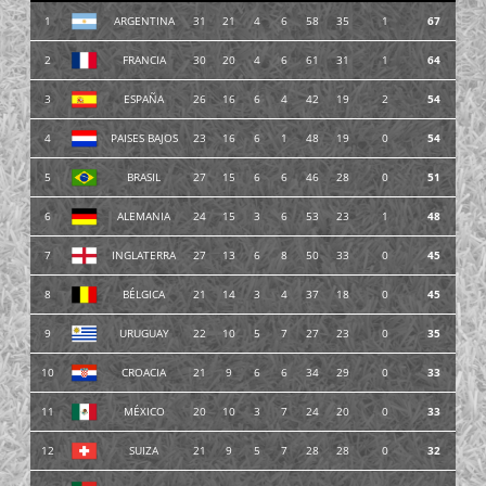
1
ARGENTINA
31
21
4
6
58
35
1
67
2
FRANCIA
30
20
4
6
61
31
1
64
3
ESPAÑA
26
16
6
4
42
19
2
54
4
PAISES BAJOS
23
16
6
1
48
19
0
54
5
BRASIL
27
15
6
6
46
28
0
51
6
ALEMANIA
24
15
3
6
53
23
1
48
7
INGLATERRA
27
13
6
8
50
33
0
45
8
BÉLGICA
21
14
3
4
37
18
0
45
9
URUGUAY
22
10
5
7
27
23
0
35
10
CROACIA
21
9
6
6
34
29
0
33
11
MÉXICO
20
10
3
7
24
20
0
33
12
SUIZA
21
9
5
7
28
28
0
32