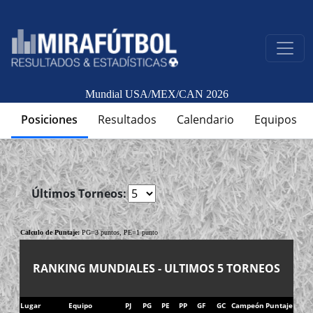
Mundial USA/MEX/CAN 2026
Posiciones
Resultados
Calendario
Equipos
Últimos Torneos:
Calculo de Puntaje:
PG=3 puntos, PE=1 punto
RANKING MUNDIALES - ULTIMOS 5 TORNEOS
Lugar
Equipo
PJ
PG
PE
PP
GF
GC
Campeón
Puntaje