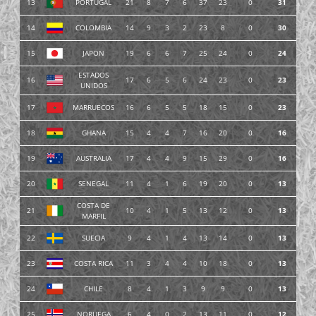
13
PORTUGAL
21
8
7
6
37
23
0
31
14
COLOMBIA
14
9
3
2
23
8
0
30
15
JAPON
19
6
6
7
25
24
0
24
ESTADOS
16
17
6
5
6
24
23
0
23
UNIDOS
17
MARRUECOS
16
6
5
5
18
15
0
23
18
GHANA
15
4
4
7
16
20
0
16
19
AUSTRALIA
17
4
4
9
15
29
0
16
20
SENEGAL
11
4
1
6
19
20
0
13
COSTA DE
21
10
4
1
5
13
12
0
13
MARFIL
22
SUECIA
9
4
1
4
13
14
0
13
23
COSTA RICA
11
3
4
4
10
18
0
13
24
CHILE
8
4
1
3
9
9
0
13
25
NORUEGA
6
4
0
2
13
11
0
12