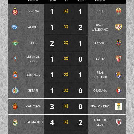
1
1
GIRONA
ELCHE
1
2
RAYO
ALAVES
VALLECANO
2
1
BETIS
LEVANTE
1
0
CELTA DE
SEVILLA
VIGO
1
1
REAL
ESPAÑOL
SOCIEDAD
1
0
GETAFE
OSASUNA
3
0
MALLORCA
REAL OVIEDO
4
2
ATHLETIC
REAL MADRID
CLUB