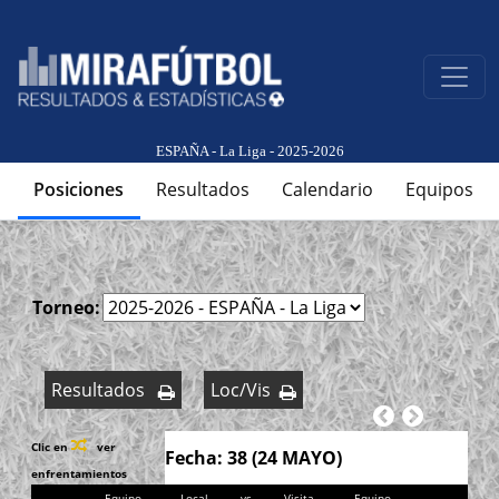
ESPAÑA - La Liga - 2025-2026
Posiciones
Resultados
Calendario
Equipos
Torneo:
Resultados
Loc/Vis
Clic en
ver
Fecha: 38 (24 MAYO)
enfrentamientos
Equipo
Local
vs
Visita
Equipo