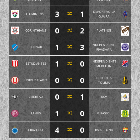
3
1
DEPORTIVO LA
FLUMINENSE
GUAIRA
0
2
CORINTHIANS
PLATENSE
1
3
INDEPENDIENTE
BOLIVAR
RIVADAVIA
1
0
INDEPENDIENTE
ESTUDIANTES
MEDELLIN
0
0
DEPORTES
UNIVERSITARIO
TOLIMA
0
1
LIBERTAD
UCV
1
0
LANÚS
MIRASSOL
4
0
CRUZEIRO
BARCELONA