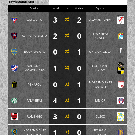
enfrentamientos
Equipo
Local
vs
Visita
Equipo
3
2
LDU QUITO
ALWAYS READY
2
0
SPORTING
CERRO PORTEÑO
CRISTAL
0
1
BOCA JUNIORS
UNIV.CATÓLICA
1
0
NACIONAL
COQUIMBO
MONTEVIDEO
UNIDO
0
1
INDEPENDIENTE
PEÑAROL
SANTA FE
4
1
PALMEIRAS
JUNIOR
3
0
FLAMENGO
CUSCO
1
0
INDEPENDIENTE
ROSARIO
DEL VALLE
CENTRAL