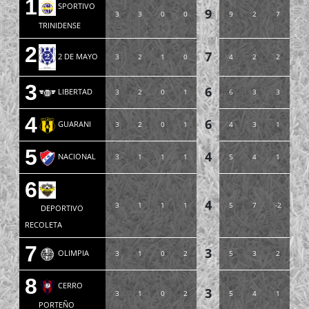
1
SPORTIVO
9
3
3
0
0
9
2
7
TRINIDENSE
2
7
2 DE MAYO
3
2
1
0
4
2
2
3
6
LIBERTAD
3
2
0
1
6
3
3
4
6
GUARANI
3
2
0
1
4
3
1
5
4
NACIONAL
3
1
1
1
5
4
1
6
4
3
1
1
1
5
7
-2
DEPORTIVO
RECOLETA
7
3
OLIMPIA
3
1
0
2
5
3
2
8
CERRO
3
3
1
0
2
5
4
1
PORTEÑO