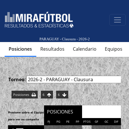
PARAGUAY - Clausura - 2026-2
Posiciones
Resultados
Calendario
Equipos
Torneo:
Posiciones
6
6
POSICIONES
Presione sobre el Equipo
para ver su campaña
PJ
PG
PE
PP
PTOS
GF
GC
DIF